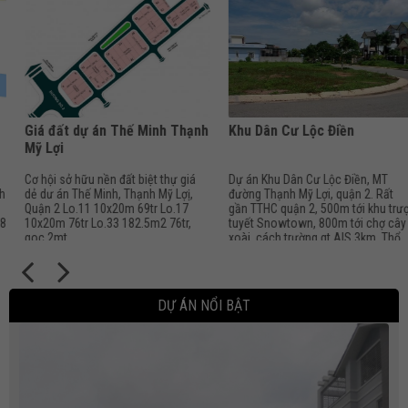
Giá đất dự án Thế Minh Thạnh
Khu Dân Cư Lộc Điền
Mỹ Lợi
Cơ hội sở hữu nền đất biệt thự giá
Dự án Khu Dân Cư Lộc Điền, MT
dẻ dư án Thế Minh, Thạnh Mỹ Lợị,
đường Thạnh Mỹ Lợi, quận 2. Rất
Quận 2 Lo.11 10x20m 69tr Lo.17
gần TTHC quận 2, 500m tới khu trượt
10x20m 76tr Lo.33 182.5m2 76tr,
tuyết Snowtown, 800m tới chợ cây
goc 2mt
xoài, cách trường qt AIS 3km. Thổ
cư 100%. Tổng dự án 14 nền. Phí hh
3,5%.
Đất nền Khu Văn Minh lô D dt 10x20m
DỰ ÁN NỔI BẬT