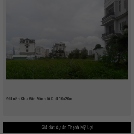
Bán Đất Dự Án Khu Văn Minh Lô D dt 10x20m
Giá đất dự án Thạnh Mỹ Lợi