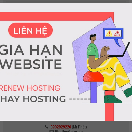
Giá đất dự án Hà Đô TML
Giá đất dự án Bình Dương
Giá đất nền dự án Khu 1 Thạnh Mỹ Lợi Q2
Giá đất dự án Thế Minh Thạnh Mỹ Lợi
Giá đất nền khu Văn Minh Thạnh Mỹ Lợi
Giá đất dự án Thanh Niên Xung Phong
Giá đất dự án Trung Tiến TML
Hỗ trợ khách hàng
Nhân viên môi giới BDS
CÔNG TY BẤT ĐỘNG SẢN BIG R
A14 Lâm Quang Ky, P.Thạnh Mỹ Lợi Quận 2, Tp Hồ Chí Minh
BÁN LÔ ĐẤT 2 MẶT TIỀN DỰ ÁN KHU VĂN MINH
0902929226
(Mr Phát)
Phattm@bigr.vn