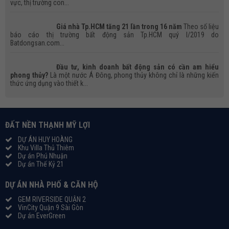
vực, thị trường con...
Giá nhà Tp.HCM tăng 21 lần trong 16 năm
Theo số liệu
báo cáo thị trường bất động sản Tp.HCM quý I/2019 do
Batdongsan.com...
Đầu tư, kinh doanh bất động sản có cần am hiểu
phong thủy?
Là một nước Á Đông, phong thủy không chỉ là những kiến
thức ứng dụng vào thiết k...
ĐẤT NỀN THẠNH MỸ LỢI
DỰ ÁN HUY HOÀNG
Khu Villa Thủ Thiêm
Dự án Phú Nhuận
Dự án Thế Kỷ 21
DỰ ÁN NHÀ PHỐ & CĂN HỘ
GEM RIVERSIDE QUẬN 2
VinCity Quận 9 Sài Gòn
Dự án EverGreen