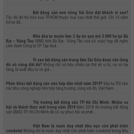
Bất động sản ven sông Sài Gòn đắt khách vì sao?
Tốc độ đô thị hóa của TP.HCM thuộc loại cao nhất thế giới. Chỉ 10 năm
trở lại đâ...
Nhà đầu tư muốn làm 2 dự án quy mô 3.000 ha tại Bà
Rịa – Vũng Tàu
UBND tỉnh Bà Rịa - Vũng Tàu vừa có cuộc họp để nghe
Liên danh Công ty CP Tập đoà...
Vì sao bất động sản trung tâm Sài Gòn được săn lùng
dù vô cùng đắt đỏ?
Không chỉ sở hữu nhiều lợi thế về vị trí, cơ sở hạ
tầng, là suất đầu tư vô giá.....
Phân khúc bất động sản nào hấp dẫn nhất năm 2019?
Đầu tư FDI vào
các khu công nghiệp liên tiếp tăng trưởng, cùng với đó, Việt Nam ...
Thị trường bất động sản TP. Hồ Chí Minh: Nhiều cơ
hội và thách thức mới trong năm 2019
Năm 2018 thị trường bất động
sản (BĐS) TP. Hồ Chí Minh đã có sự phục hồi và phát...
Việt Nam là nước duy nhất khu vực còn phát triển
condotel
Không chỉ là nước duy nhất còn phát triển condotel trong khu
Bán đất khu 1 (tái định cư) Lô A dt 5x20m